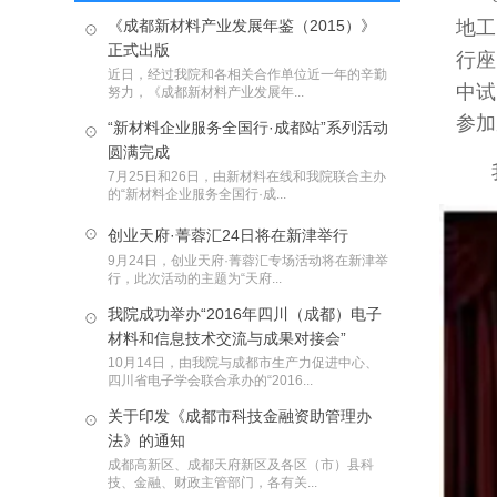
地工
《成都新材料产业发展年鉴（2015）》
正式出版
行座
近日，经过我院和各相关合作单位近一年的辛勤
中试
努力，《成都新材料产业发展年...
参加
“新材料企业服务全国行·成都站”系列活动
圆满完成
7月25日和26日，由新材料在线和我院联合主办
的“新材料企业服务全国行·成...
创业天府·菁蓉汇24日将在新津举行
9月24日，创业天府·菁蓉汇专场活动将在新津举
行，此次活动的主题为“天府...
我院成功举办“2016年四川（成都）电子
材料和信息技术交流与成果对接会”
10月14日，由我院与成都市生产力促进中心、
四川省电子学会联合承办的“2016...
关于印发《成都市科技金融资助管理办
法》的通知
成都高新区、成都天府新区及各区（市）县科
技、金融、财政主管部门，各有关...