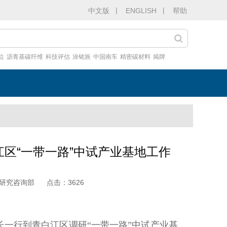
|
|
中文版
ENGLISH
帮助
位
沥青基碳纤维
科技评估
涂铭旌
中国南车
精密碳材料
揭牌
区“一带一路”中试产业基地工作
研究咨询部
点击：
3626
长一行到青白江区调研“一带一路”中试产业基