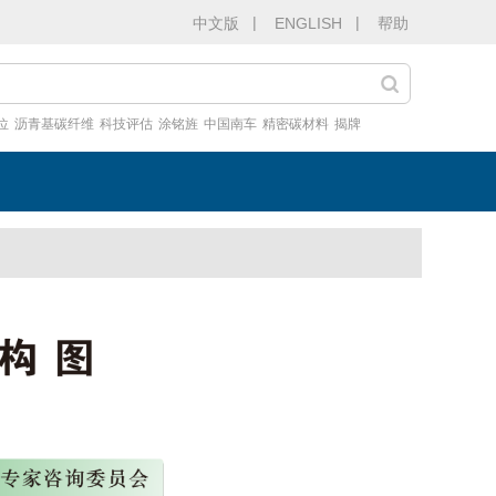
|
|
中文版
ENGLISH
帮助
位
沥青基碳纤维
科技评估
涂铭旌
中国南车
精密碳材料
揭牌